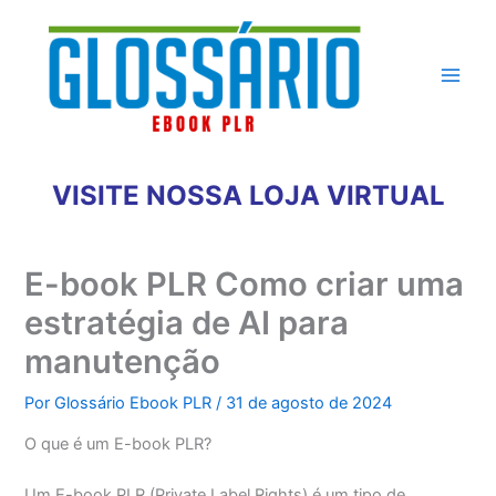
Ir
para
o
conteúdo
VISITE NOSSA LOJA VIRTUAL
E-book PLR Como criar uma
estratégia de AI para
manutenção
Por
Glossário Ebook PLR
/
31 de agosto de 2024
O que é um E-book PLR?
Um E-book PLR (Private Label Rights) é um tipo de