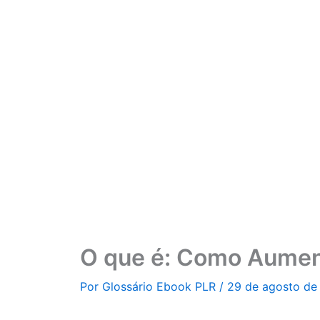
Ir
para
o
conteúdo
O que é: Como Aumen
Por
Glossário Ebook PLR
/
29 de agosto de