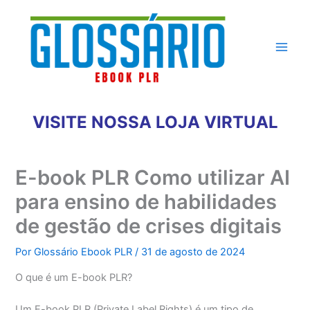
Ir
para
o
conteúdo
VISITE NOSSA LOJA VIRTUAL
E-book PLR Como utilizar AI
para ensino de habilidades
de gestão de crises digitais
Por
Glossário Ebook PLR
/
31 de agosto de 2024
O que é um E-book PLR?
Um E-book PLR (Private Label Rights) é um tipo de