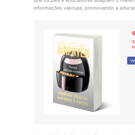
que os pais e educadores adaptem o materia
informações valiosas, promovendo a educaç
S
T
i
Ve