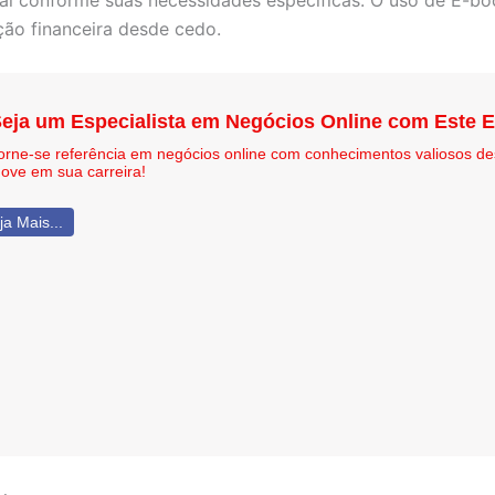
l conforme suas necessidades específicas. O uso de E-boo
ão financeira desde cedo.
eja um Especialista em Negócios Online com Este 
orne-se referência em negócios online com conhecimentos valiosos de
nove em sua carreira!
ja Mais...