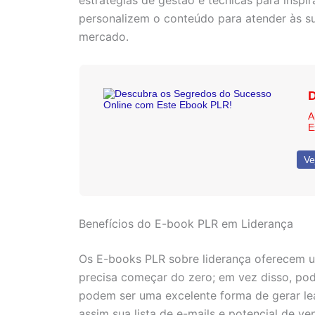
estratégias de gestão e técnicas para inspi
personalizem o conteúdo para atender às s
mercado.
D
A
E
Ve
Benefícios do E-book PLR em Liderança
Os E-books PLR sobre liderança oferecem um
precisa começar do zero; em vez disso, pod
podem ser uma excelente forma de gerar le
assim sua lista de e-mails e potencial de ve