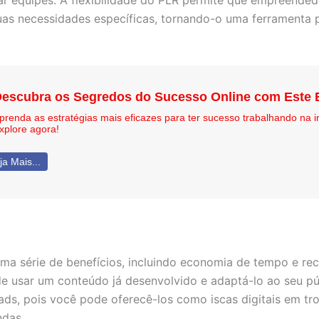
rar equipes. A flexibilidade do PLR permite que empreended
uas necessidades específicas, tornando-o uma ferramenta 
escubra os Segredos do Sucesso Online com Este
prenda as estratégias mais eficazes para ter sucesso trabalhando na 
xplore agora!
ja Mais...
a série de benefícios, incluindo economia de tempo e rec
e usar um conteúdo já desenvolvido e adaptá-lo ao seu pú
ads, pois você pode oferecê-los como iscas digitais em t
ndas.