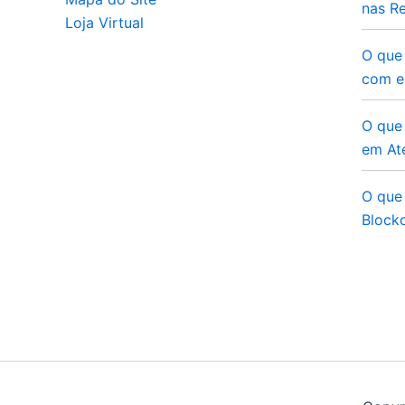
nas Re
Loja Virtual
O que
com e
O que 
em At
O que 
Blockc