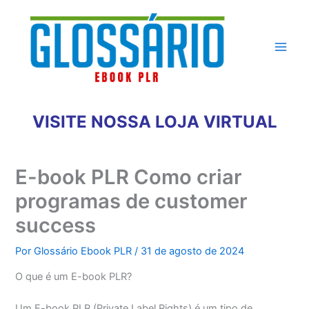
Ir
para
o
conteúdo
VISITE NOSSA LOJA VIRTUAL
E-book PLR Como criar
programas de customer
success
Por
Glossário Ebook PLR
/
31 de agosto de 2024
O que é um E-book PLR?
Um E-book PLR (Private Label Rights) é um tipo de