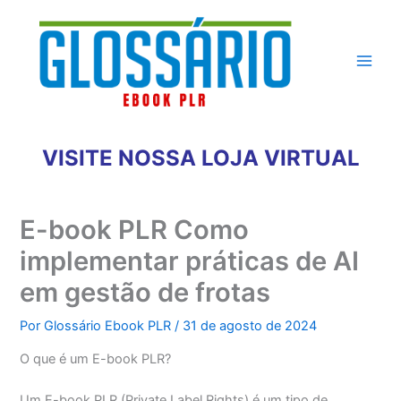
Ir
para
o
conteúdo
VISITE NOSSA LOJA VIRTUAL
E-book PLR Como
implementar práticas de AI
em gestão de frotas
Por
Glossário Ebook PLR
/
31 de agosto de 2024
O que é um E-book PLR?
Um E-book PLR (Private Label Rights) é um tipo de