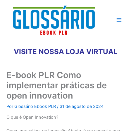
Ir
para
o
conteúdo
VISITE NOSSA LOJA VIRTUAL
E-book PLR Como
implementar práticas de
open innovation
Por
Glossário Ebook PLR
/
31 de agosto de 2024
O que é Open Innovation?
Open Innovation, ou Inovação Aberta, é um conceito que