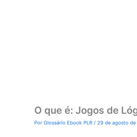
Ir
para
o
conteúdo
O que é: Jogos de Lóg
Por
Glossário Ebook PLR
/
29 de agosto de