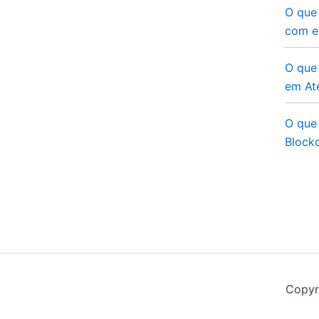
O que
com e
O que 
em At
O que 
Blockc
Copyr