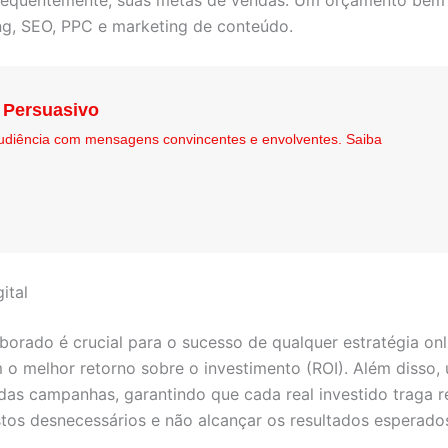
nsequentemente, suas metas de vendas. Um orçamento bem 
ing, SEO, PPC e marketing de conteúdo.
 Persuasivo
udiência com mensagens convincentes e envolventes. Saiba
ital
orado é crucial para o sucesso de qualquer estratégia onl
em o melhor retorno sobre o investimento (ROI). Além disso
 das campanhas, garantindo que cada real investido traga 
tos desnecessários e não alcançar os resultados esperado