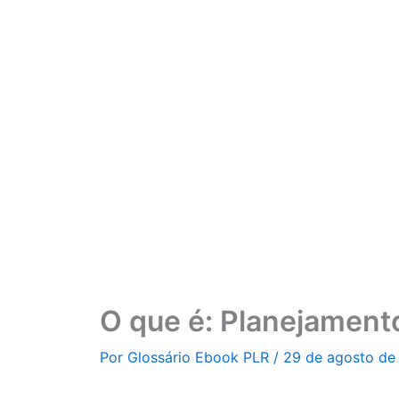
Ir
para
o
conteúdo
O que é: Planejamen
Por
Glossário Ebook PLR
/
29 de agosto de