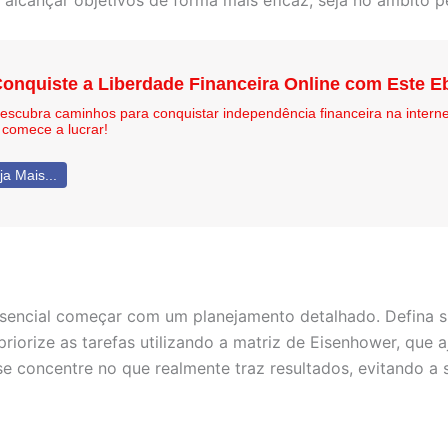
cançar objetivos de forma mais eficaz, seja no âmbito pes
onquiste a Liberdade Financeira Online com Este E
escubra caminhos para conquistar independência financeira na interne
 comece a lucrar!
ja Mais...
ssencial começar com um planejamento detalhado. Defina su
priorize as tarefas utilizando a matriz de Eisenhower, que a
se concentre no que realmente traz resultados, evitando a