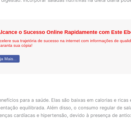
 digestão. Incorporar saladas nutritivas na dieta diária po
lcance o Sucesso Online Rapidamente com Este E
celere sua trajetória de sucesso na internet com informações de qual
aranta sua cópia!
ja Mais...
nefícios para a saúde. Elas são baixas em calorias e ricas 
tação equilibrada. Além disso, o consumo regular de sala
enças cardíacas e hipertensão, devido à presença de antio