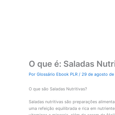
Ir
para
o
conteúdo
O que é: Saladas Nutri
Por
Glossário Ebook PLR
/
29 de agosto de
O que são Saladas Nutritivas?
Saladas nutritivas são preparações aliment
uma refeição equilibrada e rica em nutrien