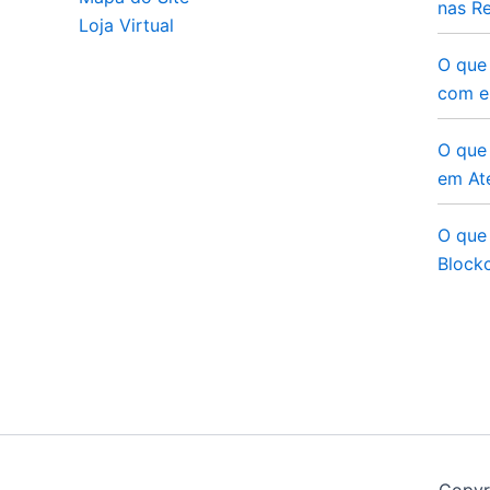
nas Re
Loja Virtual
O que
com e
O que 
em At
O que 
Blockc