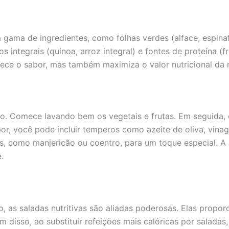
 gama de ingredientes, como folhas verdes (alface, espinaf
ãos integrais (quinoa, arroz integral) e fontes de proteína 
ce o sabor, mas também maximiza o valor nutricional da r
pido. Comece lavando bem os vegetais e frutas. Em seguid
or, você pode incluir temperos como azeite de oliva, vinagr
s, como manjericão ou coentro, para um toque especial. A
.
as saladas nutritivas são aliadas poderosas. Elas propor
ém disso, ao substituir refeições mais calóricas por saladas,