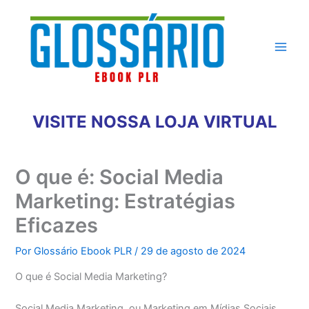
Ir
para
o
conteúdo
VISITE NOSSA LOJA VIRTUAL
O que é: Social Media
Marketing: Estratégias
Eficazes
Por
Glossário Ebook PLR
/
29 de agosto de 2024
O que é Social Media Marketing?
Social Media Marketing, ou Marketing em Mídias Sociais,