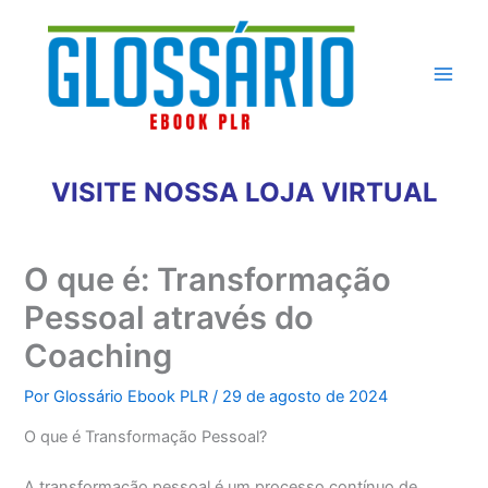
Ir
para
o
conteúdo
VISITE NOSSA LOJA VIRTUAL
O que é: Transformação
Pessoal através do
Coaching
Por
Glossário Ebook PLR
/
29 de agosto de 2024
O que é Transformação Pessoal?
A transformação pessoal é um processo contínuo de