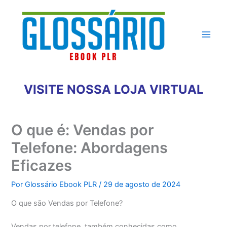
Ir
para
o
conteúdo
VISITE NOSSA LOJA VIRTUAL
O que é: Vendas por
Telefone: Abordagens
Eficazes
Por
Glossário Ebook PLR
/
29 de agosto de 2024
O que são Vendas por Telefone?
Vendas por telefone, também conhecidas como