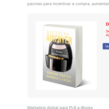
pacotes para incentivar a compra, aumentand
D
S
A
Ve
Marketing digital para PLR e-Books