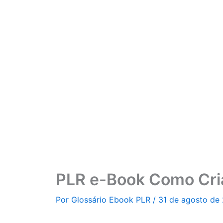
Ir
para
o
conteúdo
PLR e-Book Como Cri
Por
Glossário Ebook PLR
/
31 de agosto de