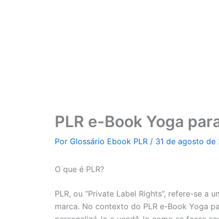
Ir
para
o
conteúdo
PLR e-Book Yoga para 
Por
Glossário Ebook PLR
/
31 de agosto de
O que é PLR?
PLR, ou “Private Label Rights”, refere-se 
marca. No contexto do PLR e-Book Yoga para