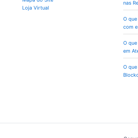
nas Re
Loja Virtual
O que
com e
O que 
em At
O que 
Blockc