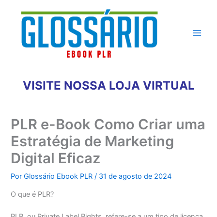
Ir
para
o
conteúdo
VISITE NOSSA LOJA VIRTUAL
PLR e-Book Como Criar uma
Estratégia de Marketing
Digital Eficaz
Por
Glossário Ebook PLR
/
31 de agosto de 2024
O que é PLR?
PLR, ou Private Label Rights, refere-se a um tipo de licença