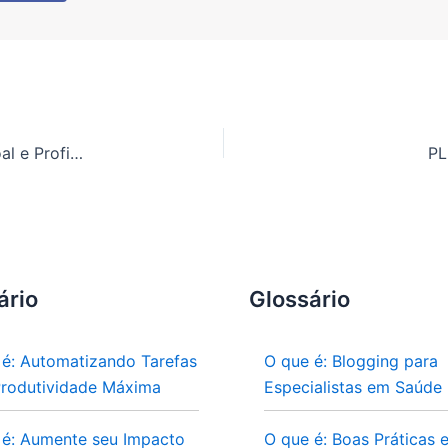
PLR e-Book Dicas para Organizar Sua Vida Pessoal e Profissional
PL
ário
Glossário
 é: Automatizando Tarefas
O que é: Blogging para
Produtividade Máxima
Especialistas em Saúde
 é: Aumente seu Impacto
O que é: Boas Práticas 