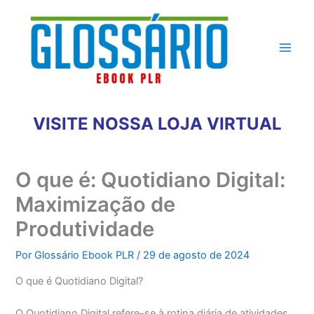
Ir
para
o
conteúdo
VISITE NOSSA LOJA VIRTUAL
O que é: Quotidiano Digital:
Maximização de
Produtividade
Por
Glossário Ebook PLR
/
29 de agosto de 2024
O que é Quotidiano Digital?
O Quotidiano Digital refere-se à rotina diária de atividades