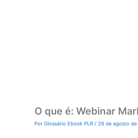
Ir
para
o
conteúdo
O que é: Webinar Mar
Por
Glossário Ebook PLR
/
29 de agosto de